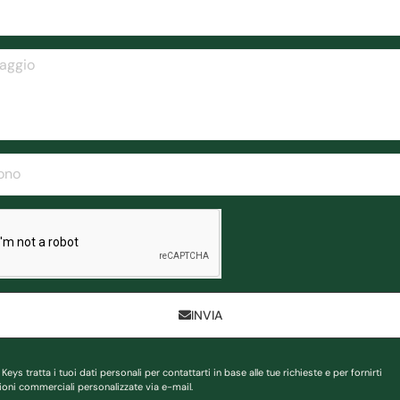
INVIA
Keys tratta i tuoi dati personali per contattarti in base alle tue richieste e per fornirti
oni commerciali personalizzate via e-mail.