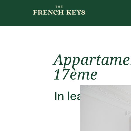
Appartament
17ème
In leasing (a 