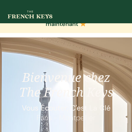
Réservez votre séjour à Paris dès
maintenant
Bienvenue chez
The French Keys
Vous Écouter, C'est La Clé
Paris - Montpellier