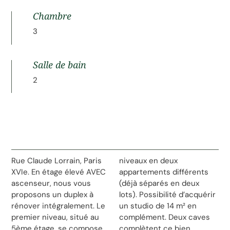
Chambre
3
Salle de bain
2
Rue Claude Lorrain, Paris
niveaux en deux
XVIe. En étage élevé AVEC
appartements différents
ascenseur, nous vous
(déjà séparés en deux
proposons un duplex à
lots). Possibilité d’acquérir
rénover intégralement. Le
un studio de 14 m² en
premier niveau, situé au
complément. Deux caves
5ème étage, se compose
complètent ce bien.