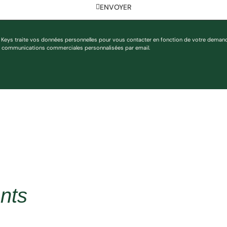
ENVOYER
 Keys traite vos données personnelles pour vous contacter en fonction de votre deman
s communications commerciales personnalisées par email.
nts