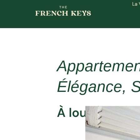
La 
Appartement
Élégance, S
À louer (cour