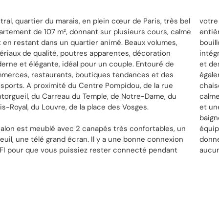
ral, quartier du marais, en plein cœur de Paris, très bel
votre
artement de 107 m², donnant sur plusieurs cours, calme
entiè
t en restant dans un quartier animé. Beaux volumes,
bouil
ériaux de qualité, poutres apparentes, décoration
intégr
erne et élégante, idéal pour un couple. Entouré de
et de
merces, restaurants, boutiques tendances et des
égale
nsports. A proximité du Centre Pompidou, de la rue
chais
torgueil, du Carreau du Temple, de Notre-Dame, du
calme
is-Royal, du Louvre, de la place des Vosges.
et un
baign
salon est meublé avec 2 canapés très confortables, un
ipée d’un lave linge et sèche linge. Toutes les pièces
euil, une télé grand écran. Il y a une bonne connexion
nent sur cour donc l’appartement est très calme,
FI pour que vous puissiez rester connecté pendant
aucun