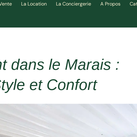
Vente
La Location
La Conciergerie
A Propos
Ca
 dans le Marais :
tyle et Confort
t terme)