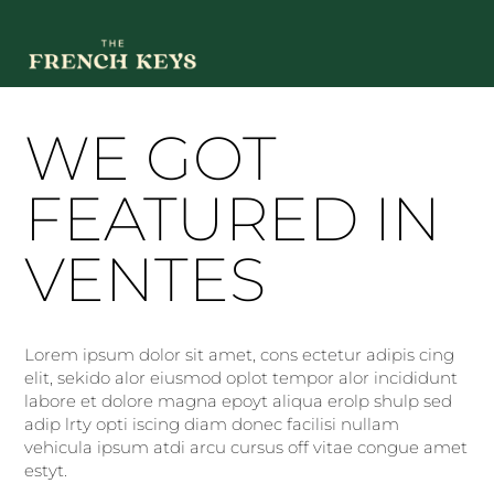
WE GOT
FEATURED IN
VENTES
Lorem ipsum dolor sit amet, cons ectetur adipis cing
elit, sekido alor eiusmod oplot tempor alor incididunt
labore et dolore magna epoyt aliqua erolp shulp sed
adip lrty opti iscing diam donec facilisi nullam
vehicula ipsum atdi arcu cursus off vitae congue amet
estyt.