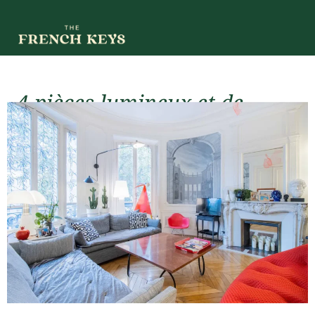
4 pièces lumineux et de
standing quartier George V
À Louer (court terme)